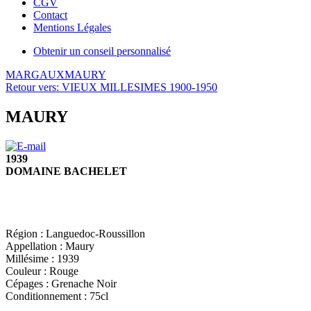
CGV
Contact
Mentions Légales
Obtenir un conseil personnalisé
MARGAUX
MAURY
Retour vers: VIEUX MILLESIMES 1900-1950
MAURY
1939
DOMAINE BACHELET
Région :
Languedoc-Roussillon
Appellation :
Maury
Millésime :
1939
Couleur :
Rouge
Cépages :
Grenache Noir
Conditionnement :
75cl